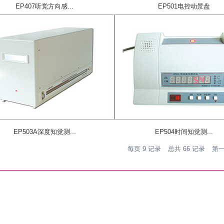
EP407听觉方向感...
EP501电控动景盘
EP503A深度知觉测...
EP504时间知觉测...
每页
9
记录
总共
66
记录
第