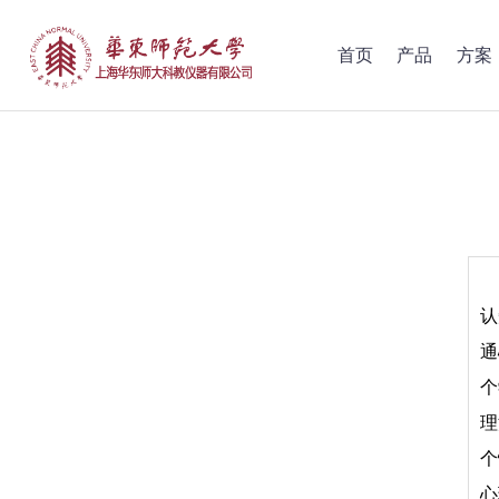
首页
产品
方案
认
通
个
理
个
心