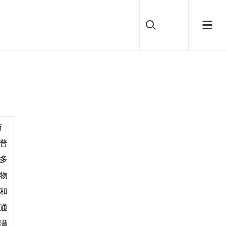
与
普
多
物
和
通
满